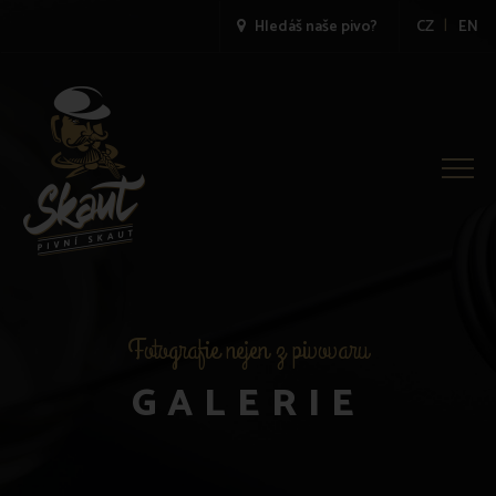
|
Hledáš naše pivo?
CZ
EN
Přep
navig
Fotografie nejen z pivovaru
GALERIE