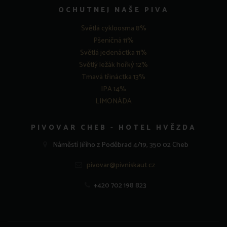
OCHUTNEJ NAŠE PIVA
Světlá cykloosma 8%
Pšeničná 11%
Světlá jedenáctka 11%
Světlý ležák hořký 12%
Tmavá třináctka 13%
IPA 14%
LIMONÁDA
PIVOVAR CHEB - HOTEL HVĚZDA
Náměstí Jiřího z Poděbrad 4/19, 350 02 Cheb
pivovar@pivniskaut.cz
+420 702 198 823